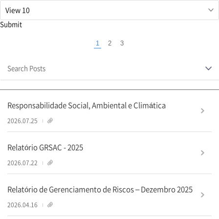
해
당
필
Submit
드
입
1
2
3
력
Currently
값
selected
삭
Search Posts
page
제
Responsabilidade Social, Ambiental e Climática
1
2026.07.25
Relatório GRSAC - 2025
1
2026.07.22
Relatório de Gerenciamento de Riscos – Dezembro 2025
1
2026.04.16