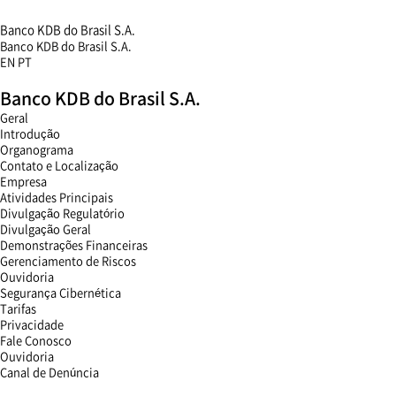
Banco KDB do Brasil S.A.
Banco KDB do Brasil S.A.
EN
PT
menu
Banco KDB do Brasil S.A.
open
menu
Geral
close
Introdução
Organograma
Contato e Localização
Empresa
Atividades Principais
Divulgação Regulatório
Divulgação Geral
Demonstrações Financeiras
Gerenciamento de Riscos
Ouvidoria
Segurança Cibernética
Tarifas
Privacidade
Fale Conosco
Ouvidoria
Canal de Denúncia