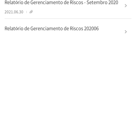
Relatório de Gerenciamento de Riscos - Setembro 2020
1
2021.06.30
Relatório de Gerenciamento de Riscos 202006
1
2020.09.09
더보기
영업점안내
새소식
개인정보처리방침
대표전화
02-787-4000
고객상담실
1588-1500
해외
82-2-1588-1500
© Korea Development Bank, All rights reserved.
한
한
한
한
국
국
국
국
산
산
산
산
업
업
업
업