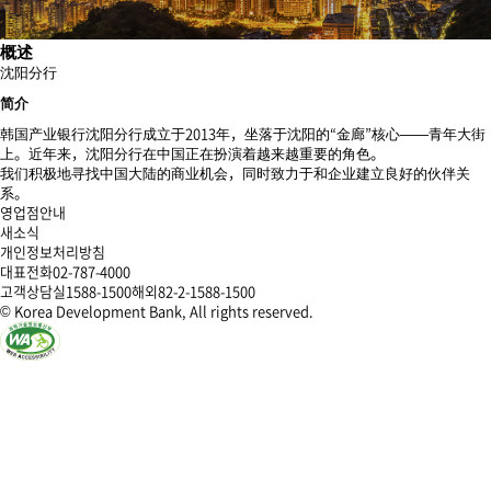
概述
沈阳分行
简介
韩国产业银行沈阳分行成立于2013年，坐落于沈阳的“金廊”核心——青年大街
上。近年来，沈阳分行在中国正在扮演着越来越重要的角色。
我们积极地寻找中国大陆的商业机会，同时致力于和企业建立良好的伙伴关
系。
영업점안내
새소식
개인정보처리방침
대표전화
02-787-4000
고객상담실
1588-1500
해외
82-2-1588-1500
© Korea Development Bank, All rights reserved.
한
한
한
한
국
국
국
국
산
산
산
산
업
업
업
업
은
은
은
은
행
행
행
행
페
인
유
블
이
스
투
로
스
타
브
그