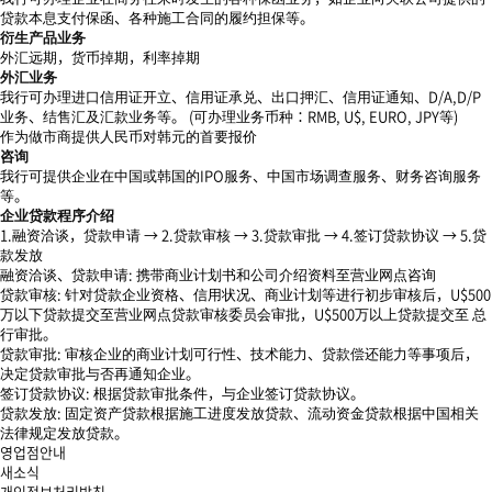
贷款本息支付保函、各种施工合同的履约担保等。
衍生产品业务
外汇远期，货币掉期，利率掉期
外汇业务
我行可办理进口信用证开立、信用证承兑、出口押汇、信用证通知、D/A,D/P
业务、结售汇及汇款业务等。 (可办理业务币种：RMB, U$, EURO, JPY等)
作为做市商提供人民币对韩元的首要报价
咨询
我行可提供企业在中国或韩国的IPO服务、中国市场调查服务、财务咨询服务
等。
企业贷款程序介绍
1.融资洽谈，贷款申请 → 2.贷款审核 → 3.贷款审批 → 4.签订贷款协议 → 5.贷
款发放
融资洽谈、贷款申请: 携带商业计划书和公司介绍资料至营业网点咨询
贷款审核: 针对贷款企业资格、信用状况、商业计划等进行初步审核后，U$500
万以下贷款提交至营业网点贷款审核委员会审批，U$500万以上贷款提交至 总
行审批。
贷款审批: 审核企业的商业计划可行性、技术能力、贷款偿还能力等事项后，
决定贷款审批与否再通知企业。
签订贷款协议: 根据贷款审批条件，与企业签订贷款协议。
贷款发放: 固定资产贷款根据施工进度发放贷款、流动资金贷款根据中国相关
法律规定发放贷款。
영업점안내
새소식
개인정보처리방침