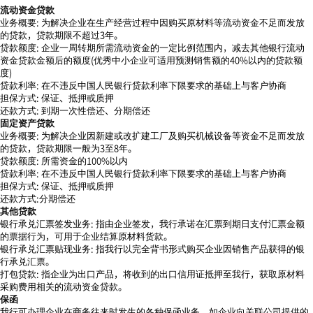
流动资金贷款
业务概要: 为解决企业在生产经营过程中因购买原材料等流动资金不足而发放
的贷款，贷款期限不超过3年。
贷款额度: 企业一周转期所需流动资金的一定比例范围内，减去其他银行流动
资金贷款金额后的额度(优秀中小企业可适用预测销售额的40%以内的贷款额
度)
贷款利率: 在不违反中国人民银行贷款利率下限要求的基础上与客户协商
担保方式: 保证、抵押或质押
还款方式: 到期一次性偿还、分期偿还
固定资产贷款
业务概要: 为解决企业因新建或改扩建工厂及购买机械设备等资金不足而发放
的贷款，贷款期限一般为3至8年。
贷款额度: 所需资金的100%以内
贷款利率: 在不违反中国人民银行贷款利率下限要求的基础上与客户协商
担保方式: 保证、抵押或质押
还款方式:分期偿还
其他贷款
银行承兑汇票签发业务: 指由企业签发，我行承诺在汇票到期日支付汇票金额
的票据行为，可用于企业结算原材料货款。
银行承兑汇票贴现业务: 指我行以完全背书形式购买企业因销售产品获得的银
行承兑汇票。
打包贷款: 指企业为出口产品，将收到的出口信用证抵押至我行，获取原材料
采购费用相关的流动资金贷款。
保函
我行可办理企业在商务往来时发生的各种保函业务，如企业向关联公司提供的