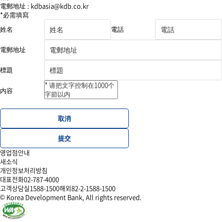
電郵地址 :
kdbasia@kdb.co.kr
*必需填寫
姓名
電話
해
당
電郵地址
필
드
標題
입
력
값
内容
삭
제
取消
提交
영업점안내
새소식
개인정보처리방침
대표전화
02-787-4000
고객상담실
1588-1500
해외
82-2-1588-1500
© Korea Development Bank, All rights reserved.
한
한
한
한
국
국
국
국