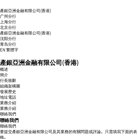
產銀亞洲金融有限公司(香港)
广州分行
上海分行
北京分行
產銀亞洲金融有限公司(香港)
沈阳分行
青岛分行
EN
繁體字
menu
產銀亞洲金融有限公司(香港)
open
menu
概述
close
簡介
行長致辭
組織架構圖
發展歷史
地址電話
業務介紹
業務介紹
聯絡我們
聯絡我們
聯絡我們
要提交產銀亞洲金融有限公司及其業務的有關問題或評論，只需填寫下面的表
格。