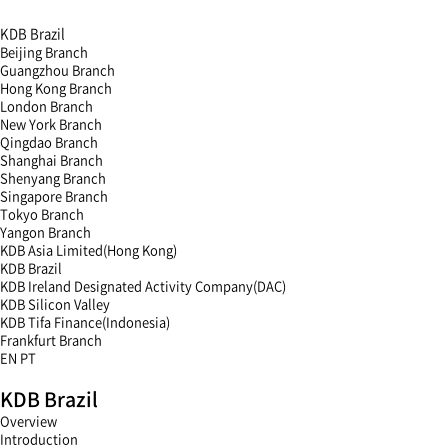
KDB Brazil
Beijing Branch
Guangzhou Branch
Hong Kong Branch
London Branch
New York Branch
Qingdao Branch
Shanghai Branch
Shenyang Branch
Singapore Branch
Tokyo Branch
Yangon Branch
KDB Asia Limited(Hong Kong)
KDB Brazil
KDB Ireland Designated Activity Company(DAC)
KDB Silicon Valley
KDB Tifa Finance(Indonesia)
Frankfurt Branch
EN
PT
menu
KDB Brazil
open
menu
Overview
close
Introduction