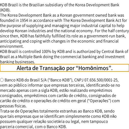
KDB Brazil is the Brazilian subsidiary of the Korea Development Bank
(KDB).
The Korea Development Bank as a Korean government owned bank was
founded in 1954 in accordance with The Korea Development Bank Act for
the purpose of supplying and managing major industrial capital to help
develop Korean industries and the national economy. For the half century
since then, KDB has faithfully fulfilled its role as a government-run bank,
anticipating and coping with changes in the economic and financial
environment.
KDB Brazil is controlled 100% by KDB and is authorized by Central Bank of
Brazil as a Multiple Bank doing the commercial banking and investment
banking businesses.
Alerta de Transação por “Homônimos”.
○ Banco KDB do Brasil S/A (“Banco KDB”), CNPJ 07.656.500/0001-25,
vem ao público informar que empresas terceiras, identificando-se no
mercado apenas com a sigla KDB, estão realizando empréstimos
consignados, empréstimos com cartão de crédito, consignados de
cartão de crédito e operações de crédito em geral (“Operações”) com
pessoas físicas.
Trata-se de Operações totalmente estranhas ao Banco KDB, sendo
que tais empresas que se identificam simplesmente como KDB não
possuem qualquer relação societária ou legal, nem tampouco
parceria comercial, com o Banco KDB.